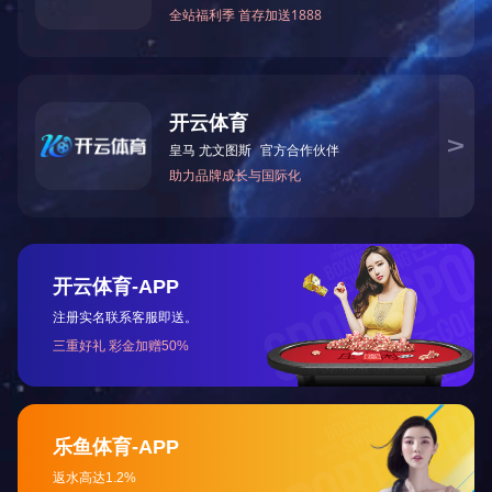
控制电
控制电
作
柜体尺寸L
作
型
动机功
型
动机功
柜体尺寸L*W*
电
*W*G (m
电
号
率 (K
号
率 (K
G (mm)
流
m)
流
W)
W)
(A)
(A)
QX
QX
4-2
4-1
22
44
132
264
2K
32K
壁挂式： 4
VA
VA
00*200*60
QX
QX
0 立柜式：
4-3
4-1
30
60
160
320
0K
60K
VA
VA
QX
QX
4-3
4-1
37
74
185
370
7K
85K
壁挂式：500*30
VA
VA
0*1200
立柜式：500*40
QX
0X4
0*1200