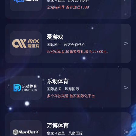
绕组改接成三角形(△),使 电动机全压运行。只有正常运行时定子绕
组作三角形(A)联接的异步电动机才可采 用这种降压起动方法。电
动机起动时，接成里形，加在每相定子绕组上的起动电 流为直接采
用三角形接法时的1/3，起动转矩也只有三角形接法直接起动时的
1/30
二、产品特点
只适用于轻载或空載下起动。S形一三角形降压起动的优点是设备
简 单，价格低，因而获得较广泛的应用。缺点是只用于正常运行时
为A接法的电动 机，降压比固定，有时不能满足起动要求。
一、里形-三角形起动应注意亊项：
1、电机的额定电压为380V的才能用里形-三角形起动。
2、负栽侧电机线注意不可短接，U1、V1、W1对照W2、U2、
V2。
3、如遇热过载超电流起保护停机，(请核对电机功率)。
4、时间继电器的转换时间按照电机运行速度适当调整。
三、技术参数规格
工
工