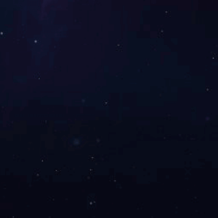
公司简介
单相变压器
三相变压器
华体会平台
荣誉资质
电抗器
稳压器
厂址：山东省
客户反馈
调压器
逆变器
发龙山路50号
人才招聘
直流电源
充电机
业务电话：0532
销售网点
电机起动柜
UPS不间断电源
物流电话：053
电力电容器
特种变压器
权所有 未经许可不得使用、转载、摘编。