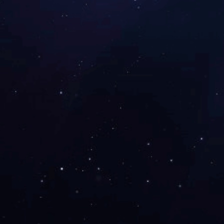
Copyright © 2018 华体会平台 All rights Reserved 版
微华体会（中国）一站式服务平台
关于我们
产品中心
荣誉资质
厂区设备
人才招聘
新闻中心
销售网点
联系我们