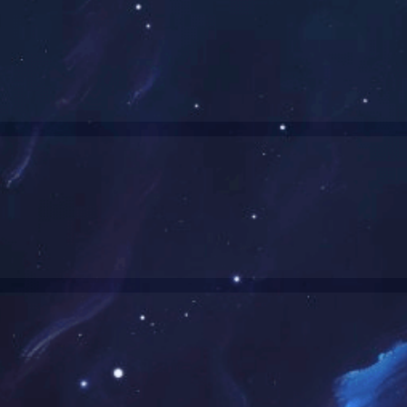
臭氧发生器用中频变压器