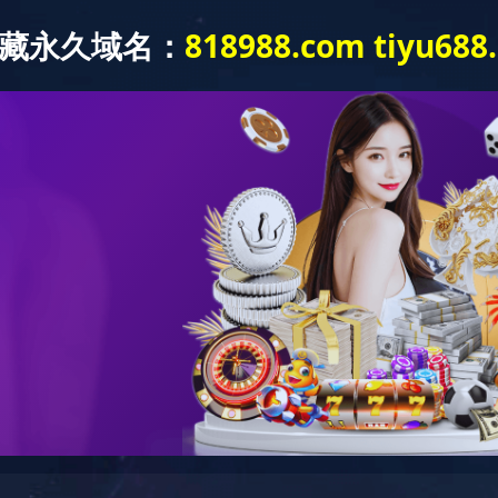
分类
荣誉资质
厂区设备
人才招聘
新