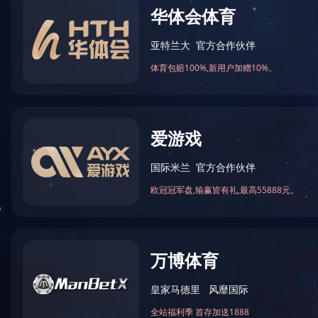
PRODUCT
产品分类